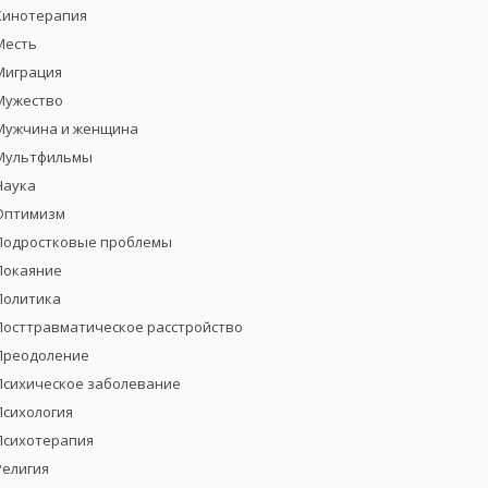
Кинотерапия
Месть
Миграция
Мужество
Мужчина и женщина
Мультфильмы
Наука
Оптимизм
Подростковые проблемы
Покаяние
Политика
Посттравматическое расстройство
Преодоление
Психическое заболевание
Психология
Психотерапия
Религия