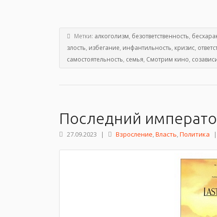
Метки:
алкоголизм
,
безответственность
,
бесхара
злость
,
избегание
,
инфантильность
,
кризис
,
ответс
самостоятельность
,
семья
,
Смотрим кино
,
созавис
Последний императо
27.09.2023
|
Взросление
,
Власть
,
Политика
|