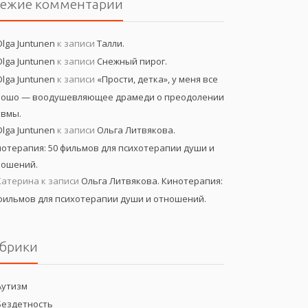
вежие комментарии
Olga Juntunen
к записи
Талли.
Olga Juntunen
к записи
Снежный пирог.
Olga Juntunen
к записи
«Прости, детка», у меня все
рошо — воодушевляющее драмеди о преодолении
авмы.
Olga Juntunen
к записи
Ольга Литвякова.
отерапия: 50 фильмов для психотерапии души и
ношений.
Катерина
к записи
Ольга Литвякова. Кинотерапия:
фильмов для психотерапии души и отношений.
брики
Аутизм
Бездетность