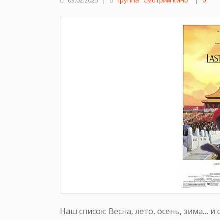
03.02.2025
|
группа "Смотрим кино"
|
0
Наш список: Весна, лето, осень, зима… и 