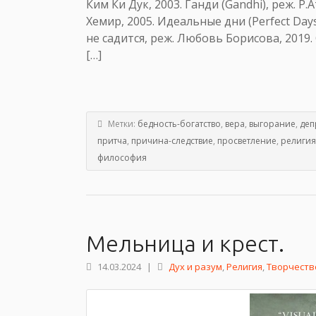
Ким Ки Дук, 2003. Ганди (Gandhi), реж. Р.
Хемир, 2005. Идеальные дни (Perfect Day
не садится, реж. Любовь Борисова, 2019. 
[…]
Метки:
бедность-богатство
,
вера
,
выгорание
,
деп
притча
,
причина-следствие
,
просветление
,
религия
философия
Мельница и крест.
14.03.2024
|
Дух и разум
,
Религия
,
Творчеств