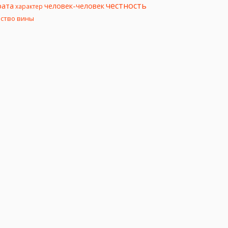
честность
рата
человек-человек
характер
вство вины