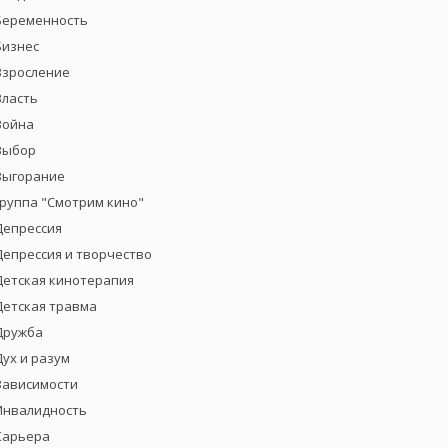
Беременность
Бизнес
Взросление
Власть
Война
Выбор
Выгорание
группа "Смотрим кино"
Депрессия
Депрессия и творчество
Детская кинотерапия
Детская травма
Дружба
Дух и разум
Зависимости
Инвалидность
Карьера