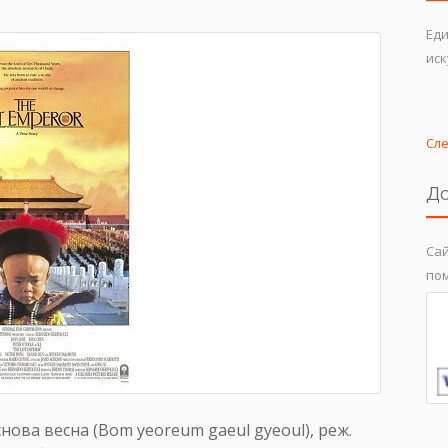
Еди
иск
Сл
До
Сай
пом
снова весна (Bom yeoreum gaeul gyeoul), реж.