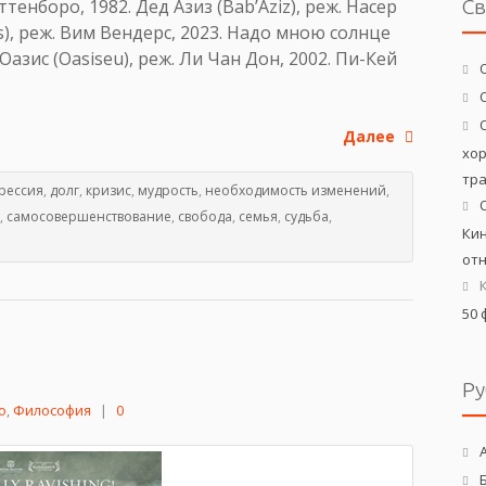
Аттенборо, 1982. Дед Азиз (Bab’Aziz), реж. Насер
С
s), реж. Вим Вендерс, 2023. Надо мною солнце
Оазис (Oasiseu), реж. Ли Чан Дон, 2002. Пи-Кей
Далее
хо
тр
рессия
,
долг
,
кризис
,
мудрость
,
необходимость изменений
,
,
самосовершенствование
,
свобода
,
семья
,
судьба
,
Кин
от
50 
Ру
о
,
Философия
|
0