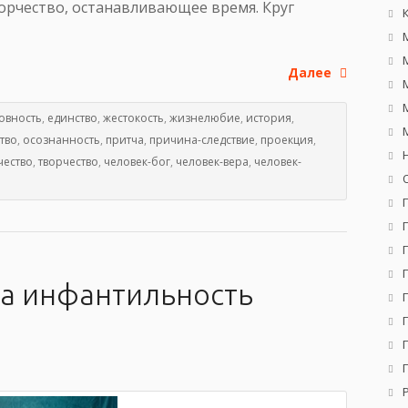
ворчество, останавливающее время. Круг
Далее
овность
,
единство
,
жестокость
,
жизнелюбие
,
история
,
тво
,
осознанность
,
притча
,
причина-следствие
,
проекция
,
чество
,
творчество
,
человек-бог
,
человек-вера
,
человек-
ка инфантильность