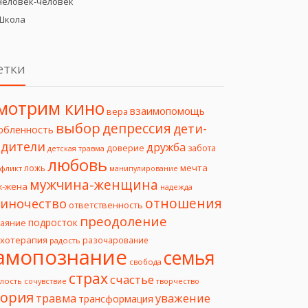
Человек-человек
Школа
етки
мотрим кино
взаимопомощь
вера
выбор
депрессия
дети-
юбленность
дители
дружба
доверие
забота
детская травма
любовь
мечта
ложь
фликт
манипулирование
мужчина-женщина
ж-жена
надежда
отношения
иночество
ответственность
преодоление
подросток
чаяние
ихотерапия
разочарование
радость
амопознание
семья
свобода
страх
счастье
лость
творчество
сочувствие
еория
уважение
травма
трансформация