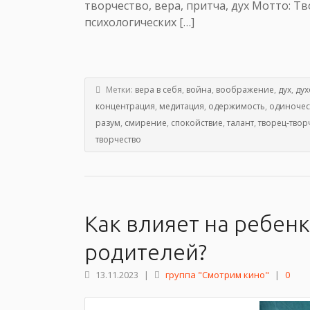
творчество, вера, притча, дух Мотто: Т
психологических […]
Метки:
вера в себя
,
война
,
воображение
,
дух
,
дух
концентрация
,
медитация
,
одержимость
,
одиночес
разум
,
смирение
,
спокойствие
,
талант
,
творец-твор
творчество
Как влияет на ребен
родителей?
13.11.2023
|
группа "Смотрим кино"
|
0