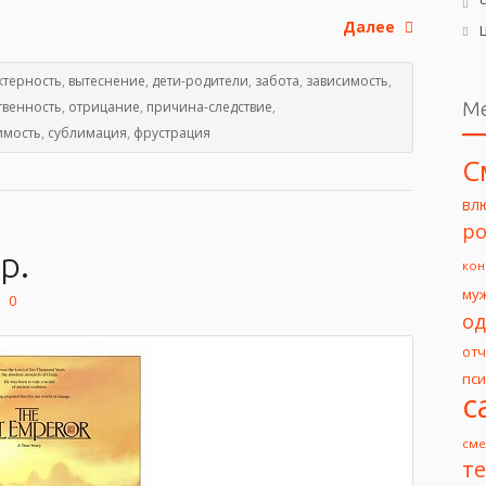
Далее
ктерность
,
вытеснение
,
дети-родители
,
забота
,
зависимость
,
М
твенность
,
отрицание
,
причина-следствие
,
имость
,
сублимация
,
фрустрация
С
вл
ро
р.
кон
му
0
од
от
пс
с
сме
т