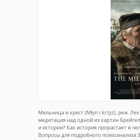
Мельница и крест (Młyn i krzyż), реж. Л
медитация над одной из картин Брейгеля
и истории? Как история прорастает в чел
Вопросы для подробного психоанализа З