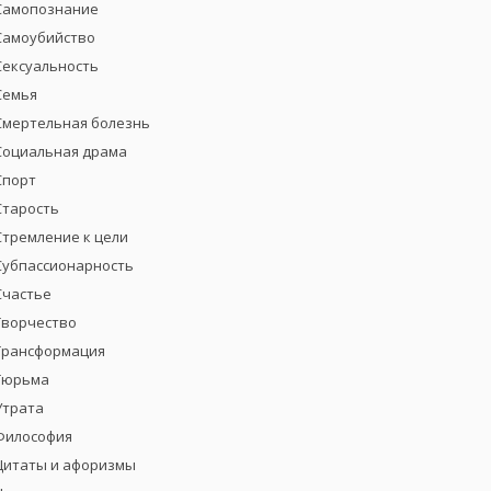
Самопознание
Самоубийство
Сексуальность
Семья
Смертельная болезнь
Социальная драма
Спорт
Старость
Стремление к цели
Субпассионарность
Счастье
Творчество
Трансформация
Тюрьма
Утрата
Философия
Цитаты и афоризмы