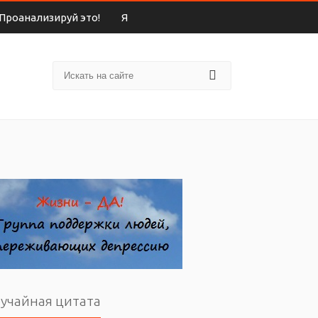
Проанализируй это!
Я
учайная цитата