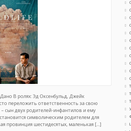
 Дано В ролях: Эд Оксенбульд, Джейк
осто переложить ответственность за свою
й – сын двух родителей-инфантилов и ему
к становится символическим родителем для
ая провинция шестидесятых, маленькая […]