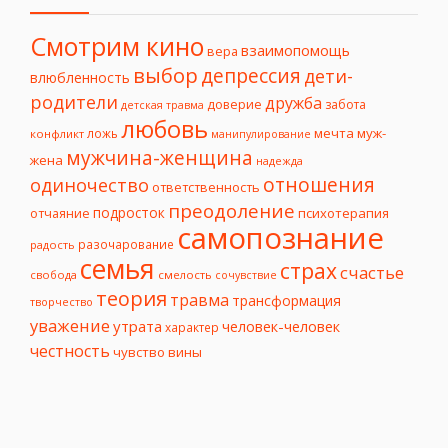
Смотрим кино
взаимопомощь
вера
выбор
депрессия
дети-
влюбленность
родители
дружба
доверие
забота
детская травма
любовь
мечта
муж-
ложь
конфликт
манипулирование
мужчина-женщина
жена
надежда
отношения
одиночество
ответственность
преодоление
подросток
психотерапия
отчаяние
самопознание
разочарование
радость
семья
страх
счастье
свобода
смелость
сочувствие
теория
травма
трансформация
творчество
уважение
утрата
человек-человек
характер
честность
чувство вины