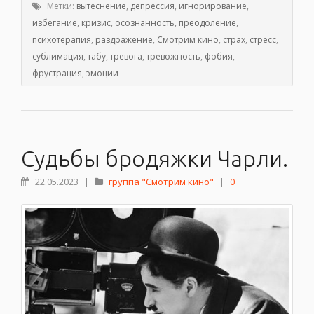
Метки:
вытеснение
,
депрессия
,
игнорирование
,
избегание
,
кризис
,
осознанность
,
преодоление
,
психотерапия
,
раздражение
,
Смотрим кино
,
страх
,
стресс
,
сублимация
,
табу
,
тревога
,
тревожность
,
фобия
,
фрустрация
,
эмоции
Судьбы бродяжки Чарли.
22.05.2023
|
группа "Смотрим кино"
|
0