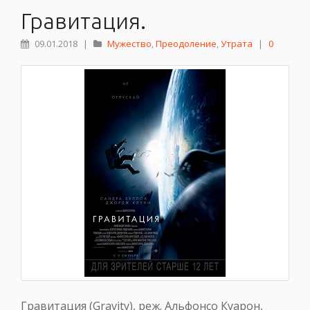
Гравитация.
09.01.2018
|
Мужество
,
Преодоление
,
Утрата
|
0
Гравитация (Gravity), реж. Альфонсо Куарон,