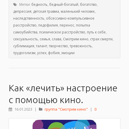
Метки:
бедность
,
бедный-богатый
,
богатство
,
депрессия
,
детская травма
,
маленький человек
,
наследственность
,
обсессивно-компульсивное
расстройство
,
педофилия
,
перенос
,
попытка
самоубийства
,
психическое расстройство
,
путь к себе
,
сексуальность
,
семья
,
слава
,
Смотрим кино
,
страх смерти
,
сублимация
,
талант
,
творчество
,
тревожность
,
трудоголизм
,
успех
,
фобия
,
эмоции
Как «лечить» настроение
с помощью кино.
16.01.2023
|
группа "Смотрим кино"
|
0