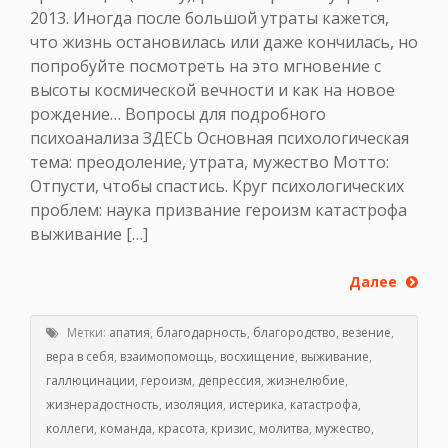
2013. Иногда после большой утраты кажется,
что жизнь остановилась или даже кончилась, но
попробуйте посмотреть на это мгновение с
высоты космической вечности и как на новое
рождение… Вопросы для подробного
психоанализа ЗДЕСЬ Основная психологическая
тема: преодоление, утрата, мужество Мотто:
Отпусти, чтобы спастись. Круг психологических
проблем: наука призвание героизм катастрофа
выживание […]
Далее
Метки:
апатия
,
благодарность
,
благородство
,
везение
,
вера в себя
,
взаимопомощь
,
восхищение
,
выживание
,
галлюцинации
,
героизм
,
депрессия
,
жизнелюбие
,
жизнерадостность
,
изоляция
,
истерика
,
катастрофа
,
коллеги
,
команда
,
красота
,
кризис
,
молитва
,
мужество
,