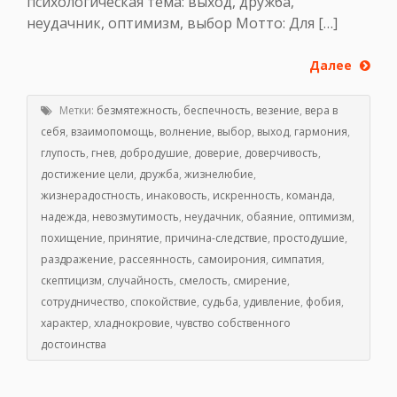
психологическая тема: выход, дружба,
неудачник, оптимизм, выбор Мотто: Для […]
Далее
Метки:
безмятежность
,
беспечность
,
везение
,
вера в
себя
,
взаимопомощь
,
волнение
,
выбор
,
выход
,
гармония
,
глупость
,
гнев
,
добродушие
,
доверие
,
доверчивость
,
достижение цели
,
дружба
,
жизнелюбие
,
жизнерадостность
,
инаковость
,
искренность
,
команда
,
надежда
,
невозмутимость
,
неудачник
,
обаяние
,
оптимизм
,
похищение
,
принятие
,
причина-следствие
,
простодушие
,
раздражение
,
рассеянность
,
самоирония
,
симпатия
,
скептицизм
,
случайность
,
смелость
,
смирение
,
сотрудничество
,
спокойствие
,
судьба
,
удивление
,
фобия
,
характер
,
хладнокровие
,
чувство собственного
достоинства