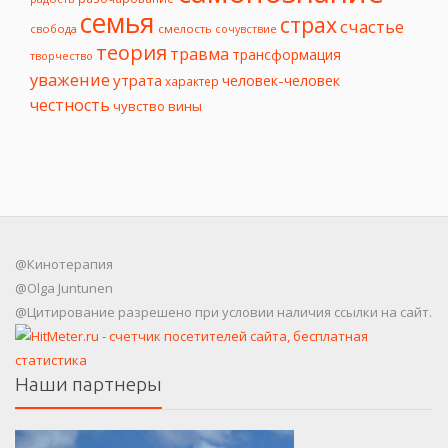
семья
страх
счастье
свобода
смелость
сочувствие
теория
травма
трансформация
творчество
уважение
утрата
человек-человек
характер
честность
чувство вины
@Кинотерапия
@Olga Juntunen
@Цитирование разрешено при условии наличия ссылки на сайт.
Наши партнеры