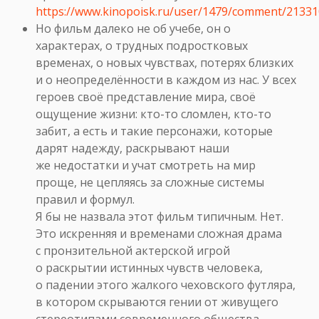
https://www.kinopoisk.ru/user/1479/comment/21331
Но фильм далеко не об учебе, он о
характерах, о трудных подростковых
временах, о новых чувствах, потерях близких
и о неопределённости в каждом из нас. У всех
героев своё представление мира, своё
ощущение жизни: кто-то сломлен, кто-то
забит, а есть и такие персонажи, которые
дарят надежду, раскрывают наши
же недостатки и учат смотреть на мир
проще, не цепляясь за сложные системы
правил и формул.
Я бы не назвала этот фильм типичным. Нет.
Это искренняя и временами сложная драма
с пронзительной актерской игрой
о раскрытии истинных чувств человека,
о падении этого жалкого чеховского футляра,
в котором скрываются гении от живущего
стереотипами современного общества.