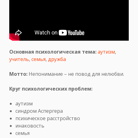
Основная психологическая тема:
аутизм
,
учитель
,
семья
,
дружба
Мотто:
Непонимание – не повод для нелюбви.
Круг психологических проблем:
аутизм
синдром Аспергера
психическое расстройство
инаковость
семья