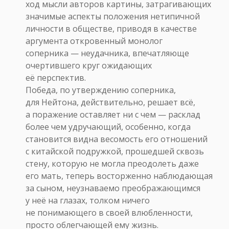
ход мысли авторов картины, затрагивающих
значимые аспекты положения нетипичной
личности в обществе, приводя в качестве
аргумента откровенный монолог
соперника — неудачника, впечатляюще
очертившего круг ожидающих
её перспектив.
Победа, по утверждению соперника,
для Нейтона, действительно, решает всё,
а поражение оставляет ни с чем — расклад
более чем удручающий, особенно, когда
становится видна весомость его отношений
с китайской подружкой, прошедшей сквозь
стену, которую не могла преодолеть даже
его мать, теперь восторженно наблюдающая
за сыном, неузнаваемо преображающимся
у неё на глазах, толком ничего
не понимающего в своей влюбленности,
просто облегчающей ему жизнь.