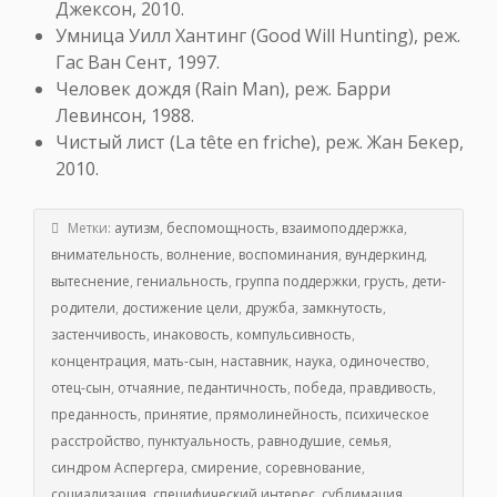
Джексон, 2010.
Умница Уилл Хантинг (Good Will Hunting), реж.
Гас Ван Сент, 1997.
Человек дождя (Rain Man), реж. Барри
Левинсон, 1988.
Чистый лист (La tête en friche), реж. Жан Бекер,
2010.
Метки:
аутизм
,
беспомощность
,
взаимоподдержка
,
внимательность
,
волнение
,
воспоминания
,
вундеркинд
,
вытеснение
,
гениальность
,
группа поддержки
,
грусть
,
дети-
родители
,
достижение цели
,
дружба
,
замкнутость
,
застенчивость
,
инаковость
,
компульсивность
,
концентрация
,
мать-сын
,
наставник
,
наука
,
одиночество
,
отец-сын
,
отчаяние
,
педантичность
,
победа
,
правдивость
,
преданность
,
принятие
,
прямолинейность
,
психическое
расстройство
,
пунктуальность
,
равнодушие
,
семья
,
синдром Аспергера
,
смирение
,
соревнование
,
социализация
,
специфический интерес
,
сублимация
,