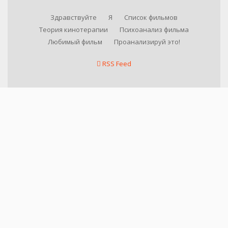
Здравствуйте
Я
Список фильмов
Теория кинотерапии
Психоанализ фильма
Любимый фильм
Проанализируй это!
RSS Feed