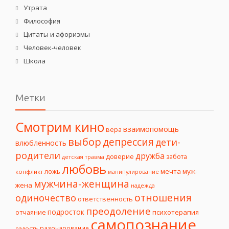
Утрата
Философия
Цитаты и афоризмы
Человек-человек
Школа
Метки
Смотрим кино
взаимопомощь
вера
выбор
депрессия
дети-
влюбленность
родители
дружба
доверие
забота
детская травма
любовь
мечта
муж-
ложь
конфликт
манипулирование
мужчина-женщина
жена
надежда
отношения
одиночество
ответственность
преодоление
подросток
психотерапия
отчаяние
самопознание
разочарование
радость