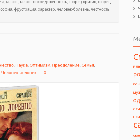
ия
,
талант
,
талант-посредственность
,
творец-критик
,
творец-
ософия
,
фрустрация
,
характер
,
человек-болезнь
,
честность
,
М
С
жество
,
Наука
,
Оптимизм
,
Преодоление
,
Семья
,
вл
,
Человек-человек
|
0
ро
кон
му
од
от
пс
с
сме