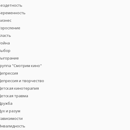
Бездетность
Беременность
Бизнес
Взросление
Власть
Война
Выбор
Выгорание
группа "Смотрим кино"
Депрессия
Депрессия и творчество
Детская кинотерапия
Детская травма
Дружба
Дух и разум
Зависимости
Инвалидность