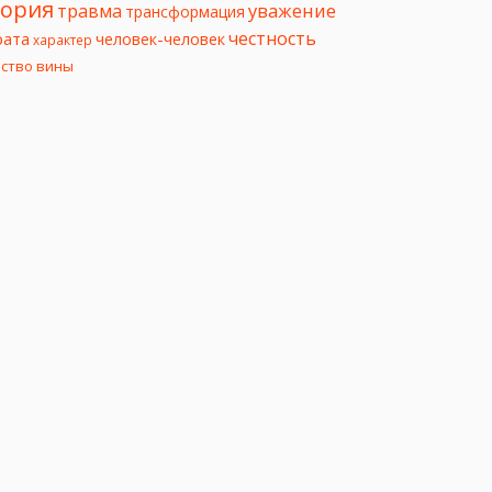
еория
уважение
травма
трансформация
честность
рата
человек-человек
характер
вство вины