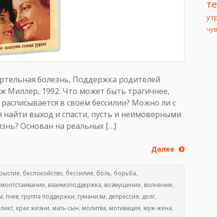
т
ут
чу
ртельная болезнь, Поддержка родителей
дж Миллер, 1992. Что может быть трагичнее,
 расписывается в своем бессилии? Можно ли с
я найти выход и спасти, пусть и неимоверными
знь? Основан на реальных […]
Далее
рыстие
,
беспокойство
,
бессилие
,
боль
,
борьба
,
имоотстаивание
,
взаимоподдержка
,
возмущение
,
волнение
,
м
,
гнев
,
группа поддержки
,
гуманизм
,
депрессия
,
долг
,
ликт
,
крах жизни
,
мать-сын
,
молитва
,
мотивация
,
муж-жена
,