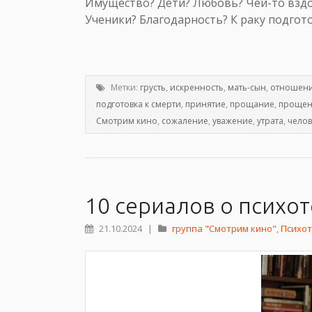
Имущество? Дети? Любовь? Чей-то вздо
Ученики? Благодарность? К раку подгото
Метки:
грусть
,
искренность
,
мать-сын
,
отношен
подготовка к смерти
,
принятие
,
прощание
,
прощен
Смотрим кино
,
сожаление
,
уважение
,
утрата
,
челов
10 сериалов о психо
21.10.2024
|
группа "Смотрим кино"
,
Психо