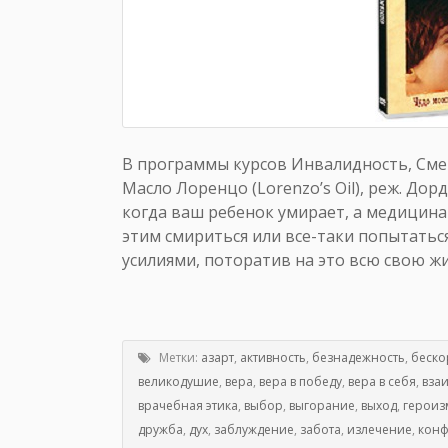
В программы курсов Инвалидность, Сме
Масло Лоренцо (Lorenzo’s Oil), реж. Дор
когда ваш ребенок умирает, а медицина
этим смириться или все-таки попытатьс
усилиями, поторатив на это всю свою жи
Метки:
азарт
,
активность
,
безнадежность
,
беско
великодушие
,
вера
,
вера в победу
,
вера в себя
,
вза
врачебная этика
,
выбор
,
выгорание
,
выход
,
героиз
дружба
,
дух
,
заблуждение
,
забота
,
излечение
,
конф