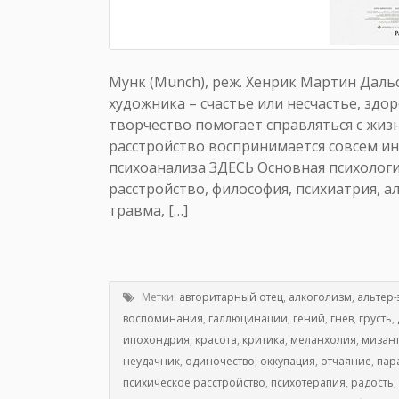
Мунк (Munch), реж. Хенрик Мартин Дальс
художника – счастье или несчастье, здо
творчество помогает справляться с жи
расстройство воспринимается совсем ин
психоанализа ЗДЕСЬ Основная психологи
расстройство, философия, психиатрия, а
травма, […]
Метки:
авторитарный отец
,
алкоголизм
,
альтер-
воспоминания
,
галлюцинации
,
гений
,
гнев
,
грусть
,
ипохондрия
,
красота
,
критика
,
меланхолия
,
мизан
неудачник
,
одиночество
,
оккупация
,
отчаяние
,
пар
психическое расстройство
,
психотерапия
,
радость
,