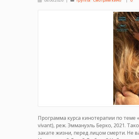
08.06.2026
|
группа "Смотрим кино"
|
0
Программа курса кинотерапии по теме «
vivant), реж. Эммануэль Берко, 2021. Та
закате жизни, перед лицом смерти. Не в