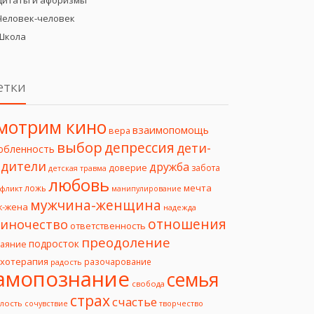
Цитаты и афоризмы
Человек-человек
Школа
етки
мотрим кино
взаимопомощь
вера
выбор
депрессия
дети-
юбленность
дители
дружба
доверие
забота
детская травма
любовь
мечта
ложь
фликт
манипулирование
мужчина-женщина
ж-жена
надежда
отношения
иночество
ответственность
преодоление
подросток
чаяние
ихотерапия
разочарование
радость
амопознание
семья
свобода
страх
счастье
лость
творчество
сочувствие