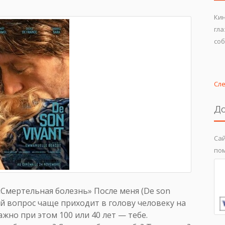
Кин
гла
соб
Сл
До
Сай
пом
Смертельная болезнь» После меня (De son
кой вопрос чаще приходит в голову человеку на
ажно при этом 100 или 40 лет — тебе.