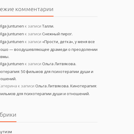
вежие комментарии
Olga Juntunen
к записи
Талли.
Olga Juntunen
к записи
Снежный пирог.
Olga Juntunen
к записи
«Прости, детка», у меня все
рошо — воодушевляющее драмеди о преодолении
авмы.
Olga Juntunen
к записи
Ольга Литвякова.
отерапия: 50 фильмов для психотерапии души и
ношений.
Катерина
к записи
Ольга Литвякова. Кинотерапия:
фильмов для психотерапии души и отношений.
брики
Аутизм