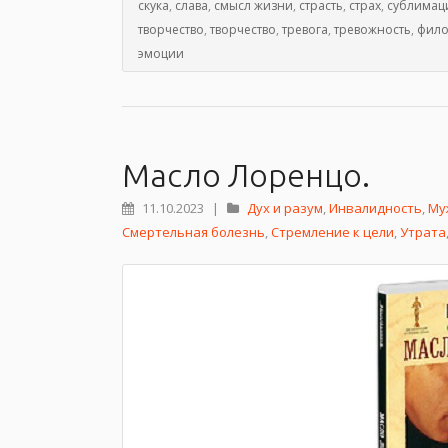
скука
,
слава
,
смысл жизни
,
страсть
,
страх
,
сублимац
творчество
,
творчество
,
тревога
,
тревожность
,
фил
эмоции
Масло Лоренцо.
11.10.2023
|
Дух и разум
,
Инвалидность
,
Му
Смертельная болезнь
,
Стремление к цели
,
Утрата