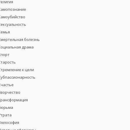
Религия
Самопознание
Самоубийство
Сексуальность
Семья
Смертельная болезнь
Социальная драма
Спорт
Старость
Стремление к цели
Субпассионарность
Счастье
Творчество
Трансформация
Тюрьма
Утрата
Философия