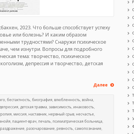
баккен, 2023. Что больше способствует успеху
ровье или болезнь? И каким образом
зненными трудностями? Снаружи психическое
аче, чем изнутри. Вопросы для подробного
ческая тема: творчество, психическое
лкоголизм, депрессия и творчество, детская
Далее
эго
,
бестактность
,
биография
,
влюбленность
,
война
,
депрессия
,
детская травма
,
зависимость
,
инаковость
,
тропия
,
миссия
,
наставник
,
нервный срыв
,
несчастье
,
анойя
,
пациент-врач
,
печаль
,
психиатрическая больница
,
раздражение
,
разочарование
,
ревность
,
самопознание
,