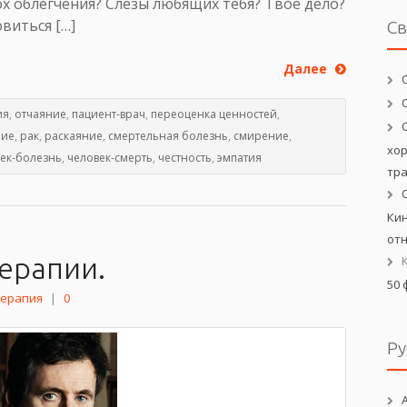
х облегчения? Слезы любящих тебя? Твое дело?
виться […]
С
Далее
ия
,
отчаяние
,
пациент-врач
,
переоценка ценностей
,
ие
,
рак
,
раскаяние
,
смертельная болезнь
,
смирение
,
хо
ек-болезнь
,
человек-смерть
,
честность
,
эмпатия
тр
Кин
от
терапии.
50 
терапия
|
0
Ру