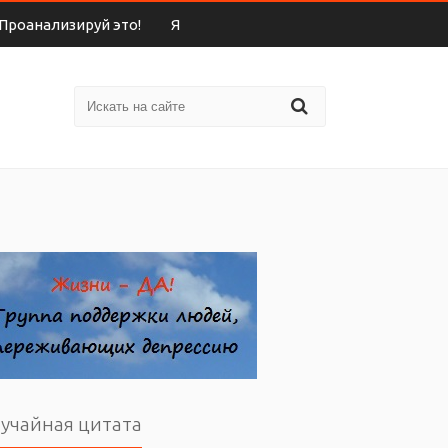
Проанализируй это!
Я
учайная цитата