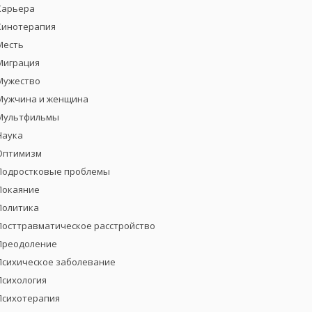
Карьера
Кинотерапия
Месть
Миграция
Мужество
Мужчина и женщина
Мультфильмы
Наука
Оптимизм
Подростковые проблемы
Покаяние
Политика
Посттравматическое расстройство
Преодоление
Психическое заболевание
Психология
Психотерапия