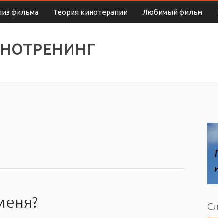
лиз фильма
Теория кинотерапии
Любимый фильм
ИНОТРЕНИНГ
меня?
Сл