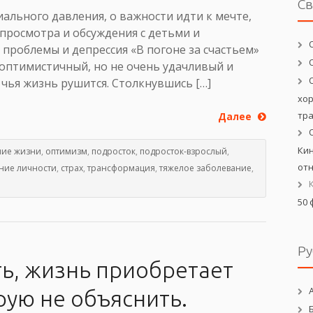
С
ального давления, о важности идти к мечте,
 просмотра и обсуждения с детьми и
проблемы и депрессия «В погоне за счастьем»
 оптимистичный, но не очень удачливый и
чья жизнь рушится. Столкнувшись […]
хо
тр
Далее
Кин
ние жизни
,
оптимизм
,
подросток
,
подросток-взрослый
,
от
ние личности
,
страх
,
трансформация
,
тяжелое заболевание
,
50 
Ру
ть, жизнь приобретает
рую не объяснить.