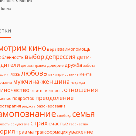
Человек-человек
Школа
етки
мотрим кино
взаимопомощь
вера
выбор
депрессия
дети-
юбленность
дители
дружба
доверие
забота
детская травма
любовь
мечта
ложь
фликт
манипулирование
мужчина-женщина
ж-жена
надежда
отношения
иночество
ответственность
преодоление
подросток
чаяние
ихотерапия
разочарование
радость
амопознание
семья
свобода
страх
счастье
лость
творчество
сочувствие
еория
уважение
травма
трансформация