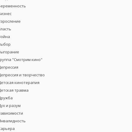
Беременность
Бизнес
Взросление
Власть
Война
Выбор
Выгорание
группа "Смотрим кино"
Депрессия
Депрессия и творчество
Детская кинотерапия
Детская травма
Дружба
Дух и разум
Зависимости
Инвалидность
Карьера