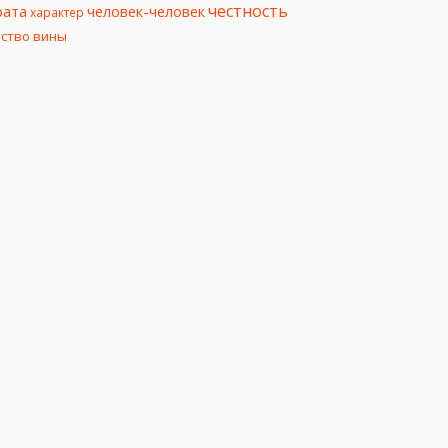
честность
рата
человек-человек
характер
вство вины