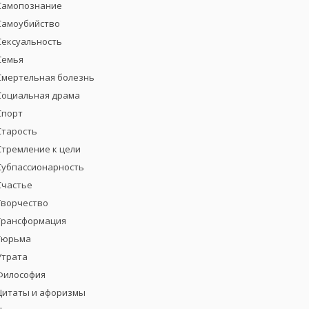
Самопознание
Самоубийство
Сексуальность
Семья
Смертельная болезнь
Социальная драма
Спорт
Старость
Стремление к цели
Субпассионарность
Счастье
Творчество
Трансформация
Тюрьма
Утрата
Философия
Цитаты и афоризмы