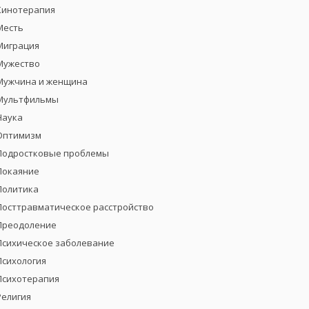
Кинотерапия
Месть
Миграция
Мужество
Мужчина и женщина
Мультфильмы
Наука
Оптимизм
Подростковые проблемы
Покаяние
Политика
Посттравматическое расстройство
Преодоление
Психическое заболевание
Психология
Психотерапия
Религия