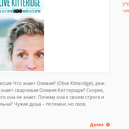
ут
чу
ия Что знает Оливия? (Olive Kitteridge), реж.
о знает сварливая Оливия Киттеридж? Скорее,
го она не знает. Почему она к своим строга и
льна? Чужая душа – потемки, но своя,
Далее