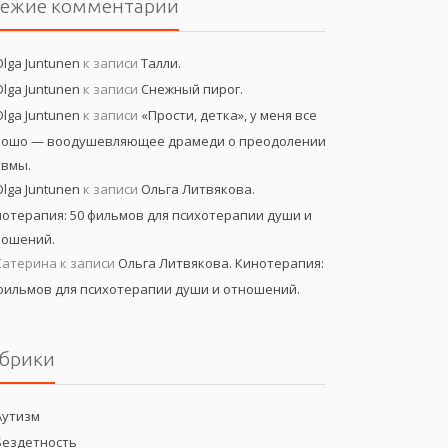
вежие комментарии
Olga Juntunen
к записи
Талли.
Olga Juntunen
к записи
Снежный пирог.
Olga Juntunen
к записи
«Прости, детка», у меня все
рошо — воодушевляющее драмеди о преодолении
авмы.
Olga Juntunen
к записи
Ольга Литвякова.
отерапия: 50 фильмов для психотерапии души и
ношений.
Катерина
к записи
Ольга Литвякова. Кинотерапия:
фильмов для психотерапии души и отношений.
брики
Аутизм
Бездетность