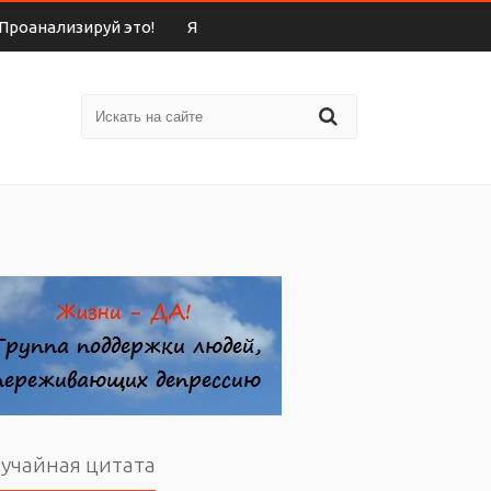
Проанализируй это!
Я
учайная цитата