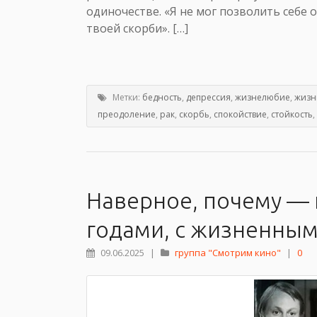
одиночестве. «Я не мог позволить себе 
твоей скорби». […]
Метки:
бедность
,
депрессия
,
жизнелюбие
,
жизн
преодоление
,
рак
,
скорбь
,
спокойствие
,
стойкость
,
Наверное, почему — 
годами, с жизненным
09.06.2025
|
группа "Смотрим кино"
|
0