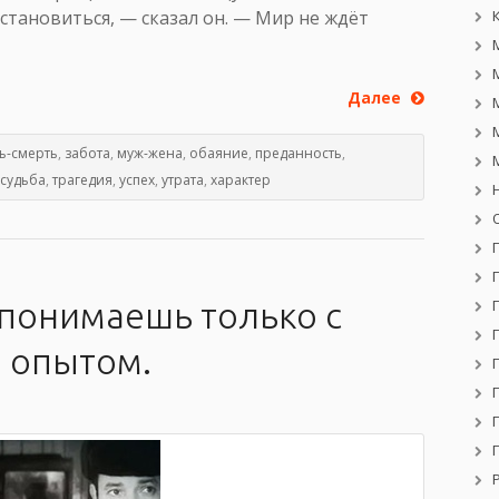
остановиться, — сказал он. — Мир не ждёт
Далее
ь-смерть
,
забота
,
муж-жена
,
обаяние
,
преданность
,
судьба
,
трагедия
,
успех
,
утрата
,
характер
понимаешь только с
 опытом.