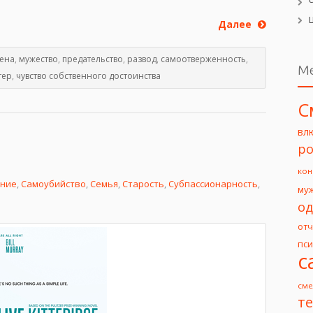
Далее
ена
,
мужество
,
предательство
,
развод
,
самоотверженность
,
М
тер
,
чувство собственного достоинства
С
вл
ро
кон
ние
,
Самоубийство
,
Семья
,
Старость
,
Субпассионарность
,
му
од
от
пс
с
сме
т