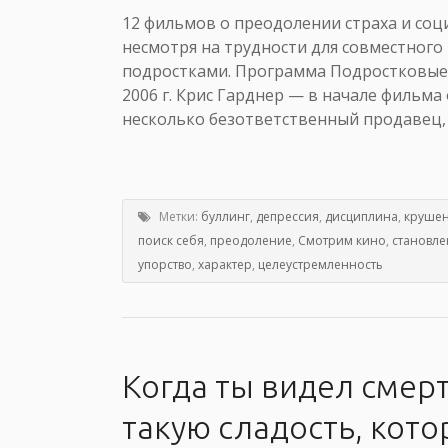
12 фильмов о преодолении страха и соци
несмотря на трудности для совместного
подростками. Программа Подростковые 
2006 г. Крис Гарднер — в начале фильма
несколько безответственный продавец, 
Метки:
буллинг
,
депрессия
,
дисциплина
,
круше
поиск себя
,
преодоление
,
Смотрим кино
,
становле
упорство
,
характер
,
целеустремленность
Когда ты видел смер
такую сладость, кото