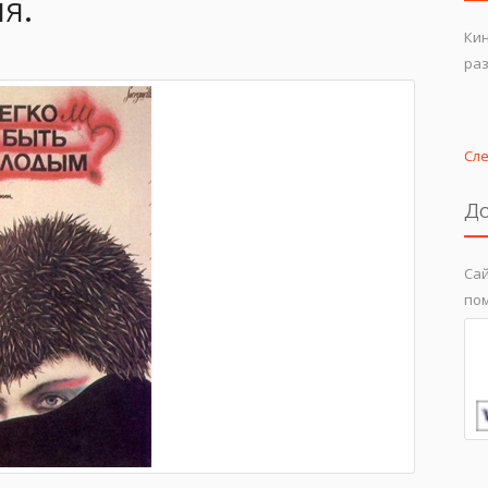
я.
Ки
раз
Сл
До
Сай
пом