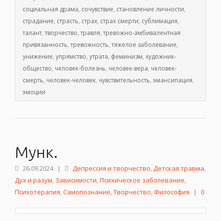
социальная драма
,
сочувствие
,
становление личности
,
страдание
,
страсть
,
страх
,
страх смерти
,
сублимация
,
талант
,
творчество
,
травля
,
тревожно-амбивалентная
привязанность
,
тревожность
,
тяжелое заболевание
,
унижение
,
упрямство
,
утрата
,
феминизм
,
художник-
общество
,
человек-болезнь
,
человек-вера
,
человек-
смерть
,
человек-человек
,
чувствительность
,
эмансипация
,
эмоции
Мунк.
26.09.2024
|
Депрессия и творчество
,
Детская травма
,
Дух и разум
,
Зависимости
,
Психическое заболевание
,
Психотерапия
,
Самопознание
,
Творчество
,
Философия
|
0