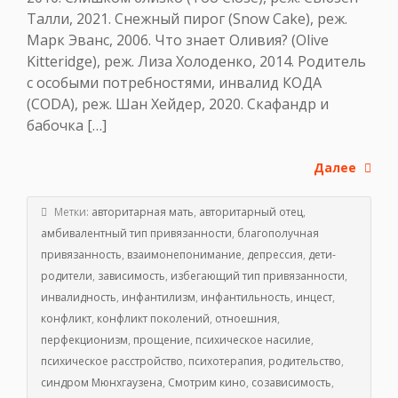
Талли, 2021. Снежный пирог (Snow Cake), реж.
Марк Эванс, 2006. Что знает Оливия? (Olive
Kitteridge), реж. Лиза Холоденко, 2014. Родитель
с особыми потребностями, инвалид КОДА
(CODA), реж. Шан Хейдер, 2020. Скафандр и
бабочка […]
Далее
Метки:
авторитарная мать
,
авторитарный отец
,
амбивалентный тип привязанности
,
благополучная
привязанность
,
взаимонепонимание
,
депрессия
,
дети-
родители
,
зависимость
,
избегающий тип привязанности
,
инвалидность
,
инфантилизм
,
инфантильность
,
инцест
,
конфликт
,
конфликт поколений
,
отноешния
,
перфекционизм
,
прощение
,
психическое насилие
,
психическое расстройство
,
психотерапия
,
родительство
,
синдром Мюнхгаузена
,
Смотрим кино
,
созависимость
,