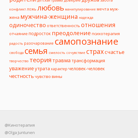
доверие
забота
детская травма
любовь
мечта
муж-
ложь
конфликт
манипулирование
мужчина-женщина
жена
надежда
отношения
одиночество
ответственность
преодоление
подросток
психотерапия
отчаяние
самопознание
разочарование
радость
семья
страх
счастье
свобода
смелость
сочувствие
теория
травма
трансформация
творчество
уважение
утрата
человек-человек
характер
честность
чувство вины
@Кинотерапия
@Olga Juntunen