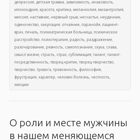
депрессия
,
детская травма
,
зависимость
,
инаковость
,
ипохондрия
,
красота
,
критика
,
меланхолия
,
мизантропия
,
миссия
,
наставник
,
нервный срыв
,
несчастье
,
неудачник
,
одиночество
,
оккупация
,
отчаяние
,
паранойя
,
пациент-
врач
,
печаль
,
психиатрическая больница
,
психическое
расстройство
,
психотерапия
,
радость
,
раздражение
,
разочарование
,
ревность
,
самопознание
,
скука
,
слава
,
смысл жизни
,
страсть
,
страх
,
сублимация
,
талант
,
талант-
посредственность
,
творец-критик
,
творец-творчество
,
творчество
,
тревога
,
тревожность
,
философия
,
фрустрация
,
характер
,
человек-болезнь
,
честность
,
эмоции
О роли и месте мужчины
в нашем меняющемся