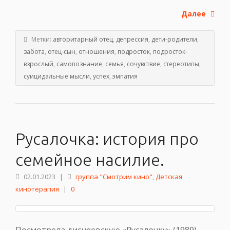
Далее
Метки:
авторитарный отец
,
депрессия
,
дети-родители
,
забота
,
отец-сын
,
отношения
,
подросток
,
подросток-
взрослый
,
самопознание
,
семья
,
сочувствие
,
стереотипы
,
суицидальные мысли
,
успех
,
эмпатия
Русалочка: история про
семейное насилие.
02.01.2023
|
группа "Смотрим кино"
,
Детская
кинотерапия
|
0
Посмотрела диснеевскую «Русалочку» (1989),