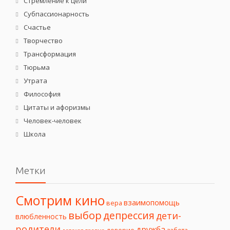
Стремление к цели
Субпассионарность
Счастье
Творчество
Трансформация
Тюрьма
Утрата
Философия
Цитаты и афоризмы
Человек-человек
Школа
Метки
Смотрим кино
взаимопомощь
вера
выбор
депрессия
дети-
влюбленность
родители
дружба