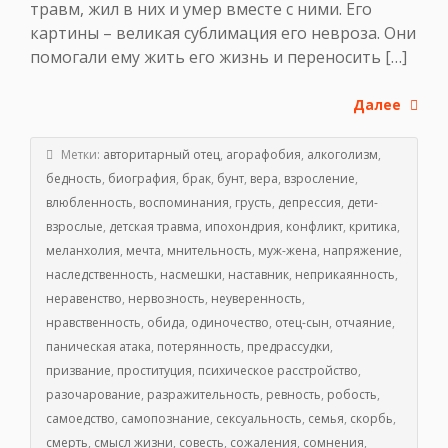
травм, жил в них и умер вместе с ними. Его
картины – великая сублимация его невроза. Они
помогали ему жить его жизнь и переносить […]
Далее
Метки:
авторитарный отец
,
агорафобия
,
алкоголизм
,
бедность
,
биография
,
брак
,
бунт
,
вера
,
взросление
,
влюбленность
,
воспоминания
,
грусть
,
депрессия
,
дети-
взрослые
,
детская травма
,
ипохондрия
,
конфликт
,
критика
,
меланхолия
,
мечта
,
мнительность
,
муж-жена
,
напряжение
,
наследственность
,
насмешки
,
наставник
,
неприкаянность
,
неравенство
,
нервозность
,
неуверенность
,
нравственность
,
обида
,
одиночество
,
отец-сын
,
отчаяние
,
паническая атака
,
потерянность
,
предрассудки
,
призвание
,
проституция
,
психическое расстройство
,
разочарование
,
разражительность
,
ревность
,
робость
,
самоедство
,
самопознание
,
сексуальность
,
семья
,
скорбь
,
смерть
,
смысл жизни
,
совесть
,
сожаления
,
сомнения
,