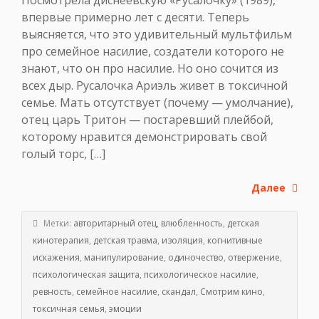
впервые примерно лет с десяти. Теперь
выясняется, что это удивительный мультфильм
про семейное насилие, создатели которого не
знают, что он про насилие. Но оно сочится из
всех дыр. Русалочка Ариэль живет в токсичной
семье. Мать отсутствует (почему — умолчание),
отец царь Тритон — постаревший плейбой,
которому нравится демонстрировать свой
голый торс, […]
Далее
Метки:
авторитарный отец
,
влюбленность
,
детская
кинотерапия
,
детская травма
,
изоляция
,
когнитивные
искажения
,
манипулирование
,
одиночество
,
отвержение
,
психологическая защита
,
психологическое насилие
,
ревность
,
семейное насилие
,
скандал
,
Смотрим кино
,
токсичная семья
,
эмоции