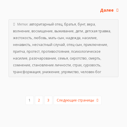
Далее
Метки:
авторитарный отец
,
братья
,
бунт
,
вера
,
волнение
,
восхищение
,
выживание
,
дети
,
детская травма
,
жестокость
,
любовь
,
мать-сын
,
надежда
,
насилие
,
ненависть
,
несчастный случай
,
отец-сын
,
приключение
,
притча
,
протест
,
противостояние
,
психологическое
насилие
,
разочарование
,
семья
,
сиротство
,
смерть
,
сомнение
,
становление личности
,
страх
,
суровость
,
трансформация
,
унижение
,
упрямство
,
человек-бог
1
2
3
Следующие страницы