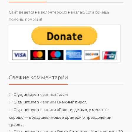
Сайт ведется на волонтерских началах. Если хочешь
помочь, помогай!
Свежие комментарии
Olga Juntunen
к записи
Талли.
Olga Juntunen
к записи
Снежный пирог.
Olga Juntunen
к записи
«Прости, детка», у меня все
хорошо — воодушевляющее драмеди о преодолении
травмы.
Olga Juntunen
к записи
Ольга Литвякова. Кинотерапия: 50