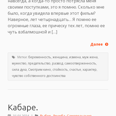
навсегда, а когда-то просто потрясла меня
своими поступками, это я помню. Сколько мне
было, когда увидела впервые этот фильм?
Наверное, лет четырнадцать… Я помню ее
огромные глаза, ее прическу тех лет, помню ее
чуть взбалмошной и […]
Далее
Метки:
беременность
,
женщина
,
измена
,
муж-жена
,
мужество
,
предательство
,
развод
,
самоотверженность
,
сила духа
,
Смотрим кино
,
стойкость
,
счастье
,
характер
,
чувство собственного достоинства
Кабаре.
31.01.2024
|
Выбор
,
Дружба
,
Самопознание
,