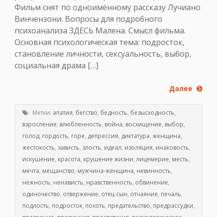
Фильм снят по одноимённому рассказу Лучиано
Винчензони. Вопросы для подробного
психоанализа ЗДЕСЬ Малена. Смысл фильма.
Основная психологическая тема: подросток,
становление личности, сексуальность, выбор,
социальная драма […]
Далее
Метки:
апатия
,
бегство
,
бедность
,
безысходность
,
взросление
,
влюбленность
,
война
,
восхищение
,
выбор
,
голод
,
гордость
,
горе
,
депрессия
,
диктатура
,
женщина
,
жестокость
,
зависть
,
злость
,
идеал
,
изоляция
,
инаковость
,
искушение
,
красота
,
крушение жизни
,
лицемерие
,
месть
,
мечта
,
мещанство
,
мужчина-женщина
,
невинность
,
нежность
,
ненависть
,
нравственность
,
обвинение
,
одиночество
,
отвержение
,
отец-сын
,
отчаяние
,
печаль
,
подлость
,
подросток
,
похоть
,
предательство
,
предрассудки
,