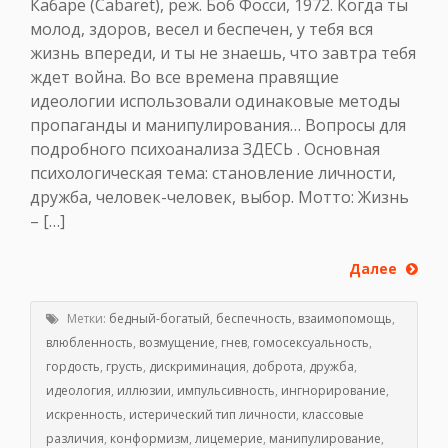
Кабаре (Cabaret), реж. Боб Фосси, 1972. Когда ты
молод, здоров, весел и беспечен, у тебя вся
жизнь впереди, и ты не знаешь, что завтра тебя
ждет война. Во все времена правящие
идеологии использовали одинаковые методы
пропаганды и манипулирования… Вопросы для
подробного психоанализа ЗДЕСЬ . Основная
психологическая тема: становление личности,
дружба, человек-человек, выбор. Мотто: Жизнь
– […]
Далее
Метки:
бедный-богатый
,
беспечность
,
взаимопомощь
,
влюбленность
,
возмущение
,
гнев
,
гомосексуальность
,
гордость
,
грусть
,
дискриминация
,
доброта
,
дружба
,
идеология
,
иллюзии
,
импульсивность
,
ингнорирование
,
искренность
,
истерический тип личности
,
классовые
различия
,
конформизм
,
лицемерие
,
манипулирование
,