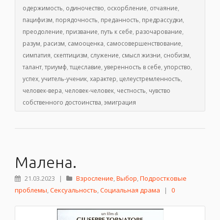
одержимость
,
одиночество
,
оскорбление
,
отчаяние
,
пацифизм
,
порядочность
,
преданность
,
предрассудки
,
преодоление
,
призвание
,
путь к себе
,
разочарование
,
разум
,
расизм
,
самооценка
,
самосовершенствование
,
симпатия
,
скептицизм
,
служение
,
смысл жизни
,
снобизм
,
талант
,
триумф
,
тщеславие
,
уверенность в себе
,
упорство
,
успех
,
учитель-ученик
,
характер
,
целеустремленность
,
человек-вера
,
человек-человек
,
честность
,
чувство
собственного достоинства
,
эмиграция
Малена.
21.03.2023
|
Взросление
,
Выбор
,
Подростковые
проблемы
,
Сексуальность
,
Социальная драма
|
0