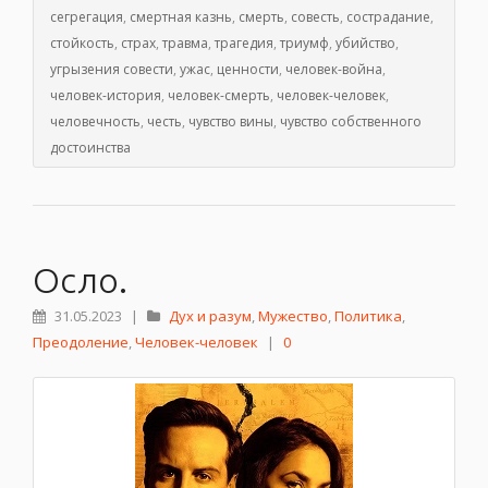
сегрегация
,
смертная казнь
,
смерть
,
совесть
,
сострадание
,
стойкость
,
страх
,
травма
,
трагедия
,
триумф
,
убийство
,
угрызения совести
,
ужас
,
ценности
,
человек-война
,
человек-история
,
человек-смерть
,
человек-человек
,
человечность
,
честь
,
чувство вины
,
чувство собственного
достоинства
Осло.
31.05.2023
|
Дух и разум
,
Мужество
,
Политика
,
Преодоление
,
Человек-человек
|
0