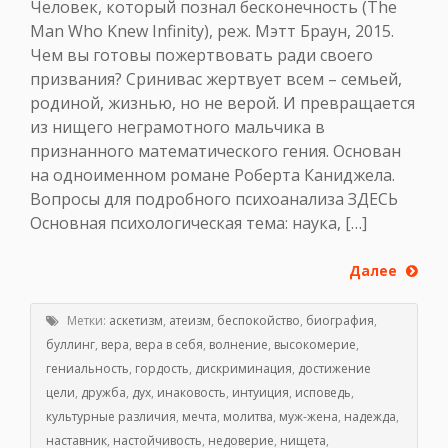
Человек, который познал бесконечность (The
Man Who Knew Infinity), реж. Мэтт Браун, 2015.
Чем вы готовы пожертвовать ради своего
призвания? Сринивас жертвует всем – семьей,
родиной, жизнью, но не верой. И превращается
из нищего неграмотного мальчика в
признанного математического гения. Основан
на одноименном романе Роберта Каниджела.
Вопросы для подробного психоанализа ЗДЕСЬ
Основная психологическая тема: наука, […]
Далее
Метки:
аскетизм
,
атеизм
,
беспокойство
,
биография
,
буллинг
,
вера
,
вера в себя
,
волнение
,
высокомерие
,
гениальность
,
гордость
,
дискриминация
,
достижение
цели
,
дружба
,
дух
,
инаковость
,
интуиция
,
исповедь
,
культурные различия
,
мечта
,
молитва
,
муж-жена
,
надежда
,
наставник
,
настойчивость
,
недоверие
,
нищета
,