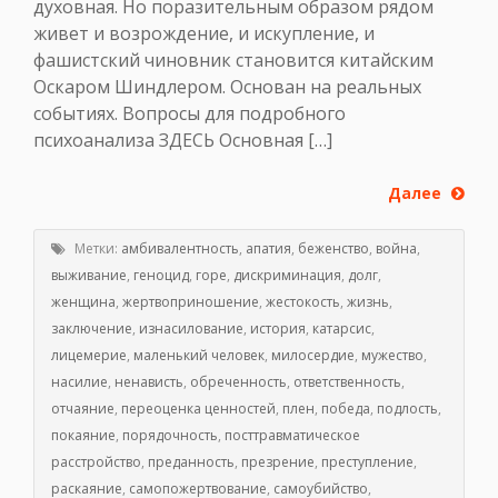
духовная. Но поразительным образом рядом
живет и возрождение, и искупление, и
фашистский чиновник становится китайским
Оскаром Шиндлером. Основан на реальных
событиях. Вопросы для подробного
психоанализа ЗДЕСЬ Основная […]
Далее
Метки:
амбивалентность
,
апатия
,
беженство
,
война
,
выживание
,
геноцид
,
горе
,
дискриминация
,
долг
,
женщина
,
жертвоприношение
,
жестокость
,
жизнь
,
заключение
,
изнасилование
,
история
,
катарсис
,
лицемерие
,
маленький человек
,
милосердие
,
мужество
,
насилие
,
ненависть
,
обреченность
,
ответственность
,
отчаяние
,
переоценка ценностей
,
плен
,
победа
,
подлость
,
покаяние
,
порядочность
,
посттравматическое
расстройство
,
преданность
,
презрение
,
преступление
,
раскаяние
,
самопожертвование
,
самоубийство
,