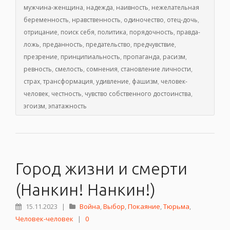
мужчина-женщина
,
надежда
,
наивность
,
нежелательная
беременность
,
нравственность
,
одиночество
,
отец-дочь
,
отрицание
,
поиск себя
,
политика
,
порядочность
,
правда-
ложь
,
преданность
,
предательство
,
предчувствие
,
презрение
,
принципиальность
,
пропаганда
,
расизм
,
ревность
,
смелость
,
сомнения
,
становление личности
,
страх
,
трансформация
,
удивление
,
фашизм
,
человек-
человек
,
честность
,
чувство собственного достоинства
,
эгоизм
,
эпатажность
Город жизни и смерти
(Нанкин! Нанкин!)
15.11.2023
|
Война
,
Выбор
,
Покаяние
,
Тюрьма
,
Человек-человек
|
0