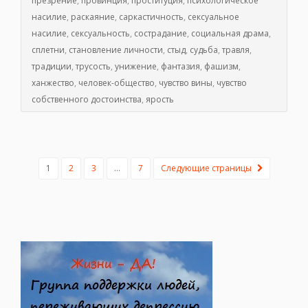
презрение
,
провинция
,
проституция
,
психологическое
насилие
,
раскаяние
,
саркастичность
,
сексуальное
насилие
,
сексуальность
,
сострадание
,
социальная драма
,
сплетни
,
становление личности
,
стыд
,
судьба
,
травля
,
традиции
,
трусость
,
унижение
,
фантазия
,
фашизм
,
ханжество
,
человек-общество
,
чувство вины
,
чувство
собственного достоинства
,
ярость
1
2
3
…
7
Следующие страницы