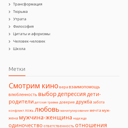
Трансформация
Тюрьма
Утрата
Философия
Цитаты и афоризмы
Человек-человек
Школа
Метки
Смотрим кино
взаимопомощь
вера
выбор
депрессия
дети-
влюбленность
родители
дружба
доверие
забота
детская травма
любовь
мечта
муж-
ложь
конфликт
манипулирование
мужчина-женщина
жена
надежда
отношения
одиночество
ответственность