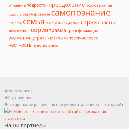
преодоление
подросток
психотерапия
отчаяние
самопознание
разочарование
радость
семья
страх
счастье
свобода
смелость
сочувствие
теория
травма
трансформация
творчество
уважение
утрата
человек-человек
характер
честность
чувство вины
@Кинотерапия
@Olga Juntunen
@Цитирование разрешено при условии наличия ссылки на сайт.
Наши партнеры