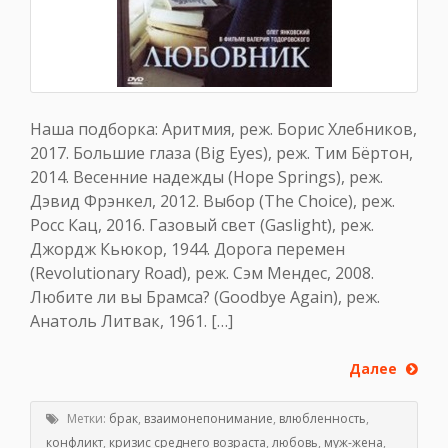
Наша подборка: Аритмия, реж. Борис Хлебников,
2017. Большие глаза (Big Eyes), реж. Тим Бёртон,
2014. Весенние надежды (Hope Springs), реж.
Дэвид Фрэнкел, 2012. Выбор (The Choice), реж.
Росс Кац, 2016. Газовый свет (Gaslight), реж.
Джордж Кьюкор, 1944. Дорога перемен
(Revolutionary Road), реж. Сэм Мендес, 2008.
Любите ли вы Брамса? (Goodbye Again), реж.
Анатоль Литвак, 1961. […]
Далее
Метки:
брак
,
взаимонепонимание
,
влюбленность
,
конфликт
,
кризис среднего возраста
,
любовь
,
муж-жена
,