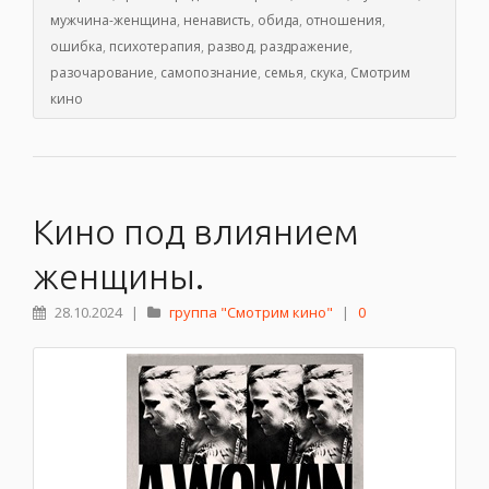
мужчина-женщина
,
ненависть
,
обида
,
отношения
,
ошибка
,
психотерапия
,
развод
,
раздражение
,
разочарование
,
самопознание
,
семья
,
скука
,
Смотрим
кино
Кино под влиянием
женщины.
28.10.2024
|
группа "Смотрим кино"
|
0