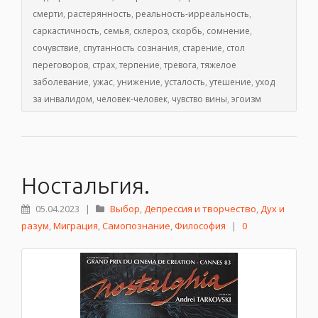
смерти
,
растерянность
,
реальность-ирреальность
,
саркастичность
,
семья
,
склероз
,
скорбь
,
сомнение
,
сочувствие
,
спутанность сознания
,
старение
,
стол
переговоров
,
страх
,
терпение
,
тревога
,
тяжелое
заболевание
,
ужас
,
унижение
,
усталость
,
утешение
,
уход
за инвалидом
,
человек-человек
,
чувство вины
,
эгоизм
Ностальгия.
05.04.2023
|
Выбор
,
Депрессия и творчество
,
Дух и
разум
,
Миграция
,
Самопознание
,
Философия
|
0