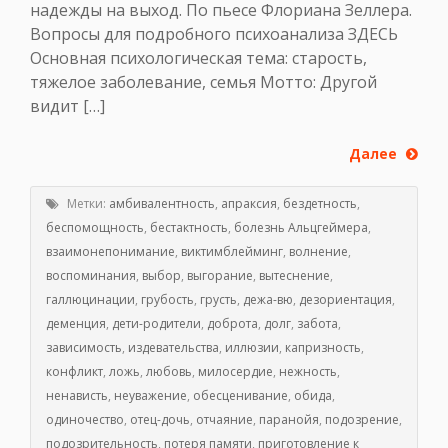
надежды на выход. По пьесе Флориана Зеллера.
Вопросы для подробного психоанализа ЗДЕСЬ
Основная психологическая тема: старость,
тяжелое заболевание, семья Мотто: Другой
видит […]
Далее
Метки:
амбивалентность
,
апраксия
,
бездетность
,
беспомощность
,
бестактность
,
болезнь Альцгеймера
,
взаимонепонимание
,
виктимблейминг
,
волнение
,
воспоминания
,
выбор
,
выгорание
,
вытеснение
,
галлюцинации
,
грубость
,
грусть
,
дежа-вю
,
дезориентация
,
деменция
,
дети-родители
,
доброта
,
долг
,
забота
,
зависимость
,
издевательства
,
иллюзии
,
капризность
,
конфликт
,
ложь
,
любовь
,
милосердие
,
нежность
,
ненависть
,
неуважение
,
обесценивание
,
обида
,
одиночество
,
отец-дочь
,
отчаяние
,
паранойя
,
подозрение
,
подозрительность
,
потеря памяти
,
приготовление к