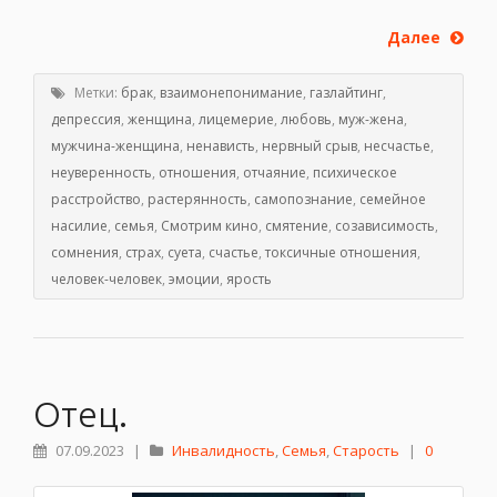
Далее
Метки:
брак
,
взаимонепонимание
,
газлайтинг
,
депрессия
,
женщина
,
лицемерие
,
любовь
,
муж-жена
,
мужчина-женщина
,
ненависть
,
нервный срыв
,
несчастье
,
неуверенность
,
отношения
,
отчаяние
,
психическое
расстройство
,
растерянность
,
самопознание
,
семейное
насилие
,
семья
,
Смотрим кино
,
смятение
,
созависимость
,
сомнения
,
страх
,
суета
,
счастье
,
токсичные отношения
,
человек-человек
,
эмоции
,
ярость
Отец.
07.09.2023
|
Инвалидность
,
Семья
,
Старость
|
0