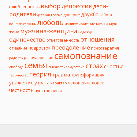
выбор
депрессия
дети-
влюбленность
родители
дружба
доверие
забота
детская травма
любовь
мечта
муж-
ложь
конфликт
манипулирование
мужчина-женщина
жена
надежда
отношения
одиночество
ответственность
преодоление
подросток
психотерапия
отчаяние
самопознание
разочарование
радость
семья
страх
счастье
свобода
смелость
сочувствие
теория
травма
трансформация
творчество
уважение
утрата
человек-человек
характер
честность
чувство вины