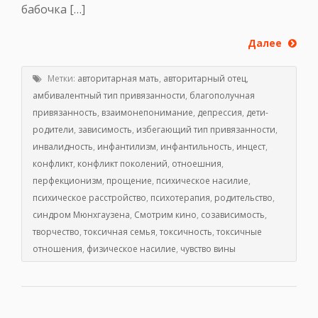
бабочка […]
Далее
Метки:
авторитарная мать
,
авторитарный отец
,
амбивалентный тип привязанности
,
благополучная
привязанность
,
взаимонепонимание
,
депрессия
,
дети-
родители
,
зависимость
,
избегающий тип привязанности
,
инвалидность
,
инфантилизм
,
инфантильность
,
инцест
,
конфликт
,
конфликт поколений
,
отноешния
,
перфекционизм
,
прощение
,
психическое насилие
,
психическое расстройство
,
психотерапия
,
родительство
,
синдром Мюнхгаузена
,
Смотрим кино
,
созависимость
,
творчество
,
токсичная семья
,
токсичность
,
токсичные
отношения
,
физическое насилие
,
чувство вины