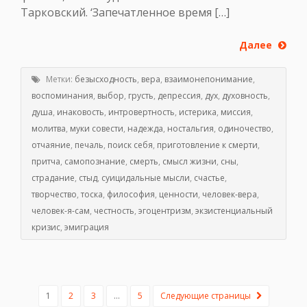
Тарковский. ‘Запечатленное время […]
Далее
Метки:
безысходность
,
вера
,
взаимонепонимание
,
воспоминания
,
выбор
,
грусть
,
депрессия
,
дух
,
духовность
,
душа
,
инаковость
,
интровертность
,
истерика
,
миссия
,
молитва
,
муки совести
,
надежда
,
ностальгия
,
одиночество
,
отчаяние
,
печаль
,
поиск себя
,
приготовление к смерти
,
притча
,
самопознание
,
смерть
,
смысл жизни
,
сны
,
страдание
,
стыд
,
суицидальные мысли
,
счастье
,
творчество
,
тоска
,
философия
,
ценности
,
человек-вера
,
человек-я-сам
,
честность
,
эгоцентризм
,
экзистенциальный
кризис
,
эмиграция
1
2
3
…
5
Следующие страницы