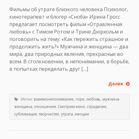
Фильмы об утрате близкого человека Психолог,
кинотерапевт и блогер «Сноба» Ирина Гросс
предлагает посмотреть фильм «Отравленная
любовь» с Тимом Ротом и Трине Дюрхольм и
поговорить на тему: «Как пережить страшное и
продолжить жить?» Мужчина и женщина — два
мира, два природных явления, прекрасные во
всем. В столкновении, в непонимании, в борьбе,
в попытках переделать друг […]
Далее
Метки:
взаимонепонимание
,
горе
,
любовь
,
мужчина-
женщина
,
отношения
,
Смотрим кино
,
страдание
,
сублимация
,
творчество
,
утрата
,
эмоции